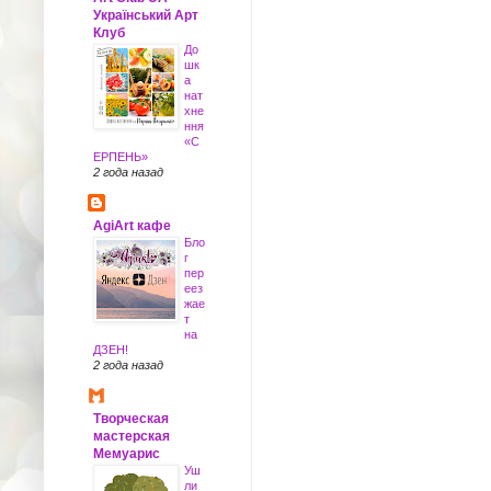
Український Арт
Клуб
До
шк
а
нат
хне
ння
«С
ЕРПЕНЬ»
2 года назад
AgiArt кафе
Бло
г
пер
еез
жае
т
на
ДЗЕН!
2 года назад
Творческая
мастерская
Мемуарис
Уш
ли