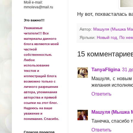
Мой e-mail:
mmoleva@mail.ru
Ну вот, похвасталась в
Это важно!!!
Уважаемые
Автор:
Машуля (Мышка Ма
читатели!!! Все
Ярлыки:
Новый год
,
По нем
материалы данного
блога являются моей
частной
15 комментариев
собственностью.
Любое
использование
TanyaFligina
31 де
текстов и
иллюстраций блога
Машуля, с новым 
возможно только с
желания исполняю
личного
разрешения
автора, упоминания
Ответить
авторства и прямой
ссылки на этот блог.
Надеюсь на ваше
Машуля (Мышка 
уважение и
понимание. Спасибо.
Танечка, спасибо т
Ответить
Спонсор проектов