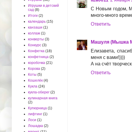
Игрушки в детский
С Новым годом, Ма
сад
(8)
много-много време
Итоги
(2)
календарь
(15)
Ответить
канзаши
(1)
коллаж
(1)
конверты
(3)
Машуля (Мышка 
Конкурс
(3)
Елизавета, спаси
Конфетка
(18)
конфетница
(2)
меня с вами!))))
коробочка
(21)
А на счёт творчески
Корова
(2)
Ответить
Коты
(5)
Кошелёк
(4)
Кукла
(24)
кукла-оберег
(2)
кулинарная книга
(2)
Купюрница
(1)
лифтинг
(1)
Лоси
(1)
Лошадка
(2)
магнит
(11)