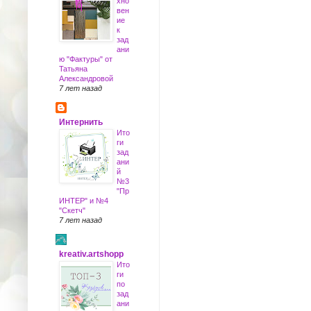
хно
вен
ие
к
зад
ани
ю "Фактуры" от
Татьяна
Александровой
7 лет назад
Интернить
Ито
ги
зад
ани
й
№3
"Пр
ИНТЕР" и №4
"Скетч"
7 лет назад
kreativ.artshopp
Ито
ги
по
зад
ани