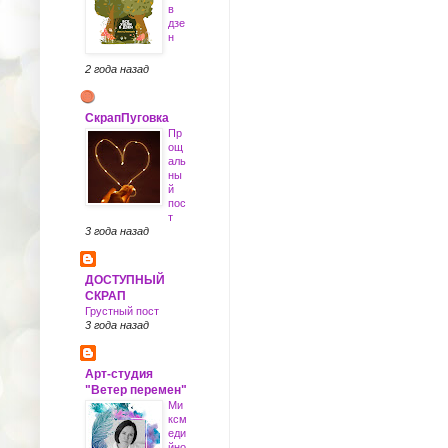
в
дзе
н
2 года назад
СкрапПуговка
Пр
ощ
аль
ны
й
пос
т
3 года назад
ДОСТУПНЫЙ
СКРАП
Грустный пост
3 года назад
Арт-студия
"Ветер перемен"
Ми
ксм
еди
йно