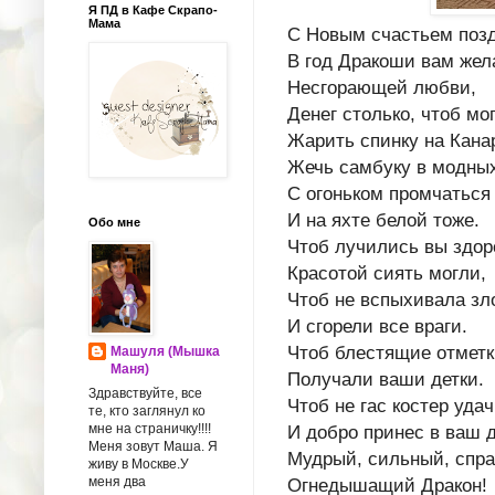
Я ПД в Кафе Скрапо-
Мама
С Новым счастьем поз
В год Дракоши вам жел
Несгорающей любви,
Денег столько, чтоб мо
Жарить спинку на Кана
Жечь самбуку в модных
С огоньком промчаться
И на яхте белой тоже.
Обо мне
Чтоб лучились вы здор
Красотой сиять могли,
Чтоб не вспыхивала зл
И сгорели все враги.
Чтоб блестящие отмет
Машуля (Мышка
Маня)
Получали ваши детки.
Здравствуйте, все
Чтоб не гас костер удач
те, кто заглянул ко
мне на страничку!!!!
И добро принес в ваш 
Меня зовут Маша. Я
Мудрый, сильный, спр
живу в Москве.У
меня два
Огнедышащий Дракон!