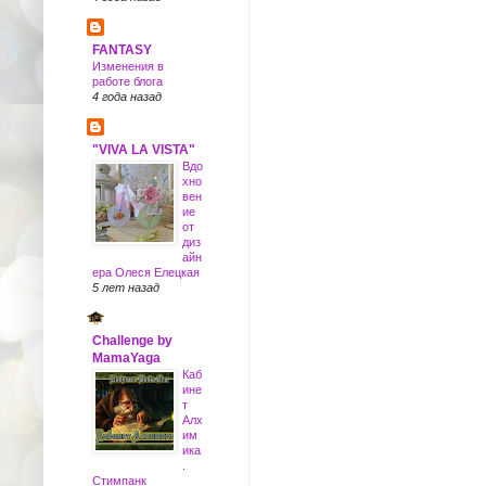
FANTASY
Изменения в
работе блога
4 года назад
"VIVA LA VISTA"
Вдо
хно
вен
ие
от
диз
айн
ера Олеся Елецкая
5 лет назад
Challenge by
MamaYaga
Каб
ине
т
Алх
им
ика
.
Стимпанк