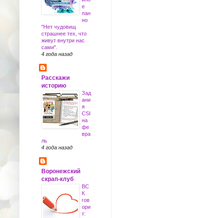
е
пан
но
"Нет чудовищ
страшнее тех, что
живут внутри нас
сами".
4 года назад
Расскажи
историю
Зад
ани
я
CSI
на
фе
вра
ль
4 года назад
Воронежский
скрап-клуб
ВС
К
гов
ори
т: