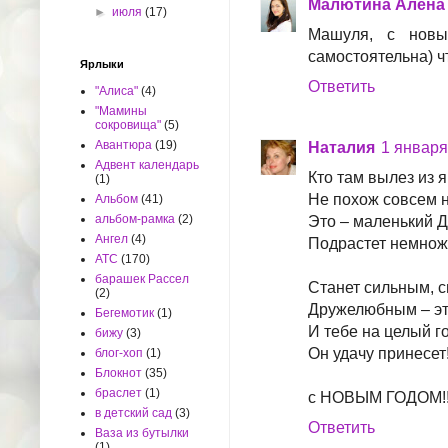
Малютина Алёна
►
июля
(17)
Машуля, с новы
самостоятельна) ч
Ярлыки
Ответить
"Алиса"
(4)
"Мамины
сокровища"
(5)
Авантюра
(19)
Наталия
1 января 
Адвент календарь
Кто там вылез из 
(1)
Не похож совсем н
Альбом
(41)
альбом-рамка
(2)
Это – маленький 
Ангел
(4)
Подрастет немнож
АТС
(170)
барашек Рассел
Станет сильным, 
(2)
Дружелюбным – эт
Бегемотик
(1)
И тебе на целый г
бижу
(3)
Он удачу принесет
блог-хоп
(1)
Блокнот
(35)
браслет
(1)
с НОВЫМ ГОДОМ!!
в детский сад
(3)
Ответить
Ваза из бутылки
(1)