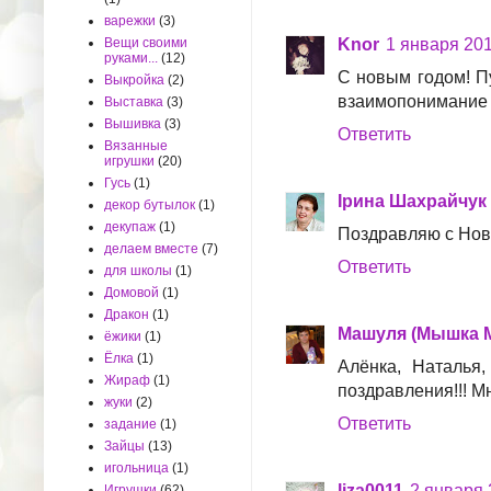
варежки
(3)
Вещи своими
Knor
1 января 2012
руками...
(12)
С новым годом! Пу
Выкройка
(2)
взаимопонимание 
Выставка
(3)
Вышивка
(3)
Ответить
Вязанные
игрушки
(20)
Гусь
(1)
Ірина Шахрайчук
декор бутылок
(1)
декупаж
(1)
Поздравляю с Новы
делаем вместе
(7)
Ответить
для школы
(1)
Домовой
(1)
Дракон
(1)
Машуля (Мышка 
ёжики
(1)
Ёлка
(1)
Алёнка, Наталья,
Жираф
(1)
поздравления!!! Мн
жуки
(2)
Ответить
задание
(1)
Зайцы
(13)
игольница
(1)
liza0011
2 января 2
Игрушки
(62)