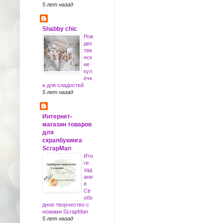
5 лет назад
Shabby chic
Рож
дес
тве
нск
ие
кул
ёчк
и для сладостей
5 лет назад
Интернет-
магазин товаров
для
скрапбукинга
ScrapMan
Ито
ги
зад
ани
я
Св
обо
дное творчество с
ножами ScrapMan
5 лет назад