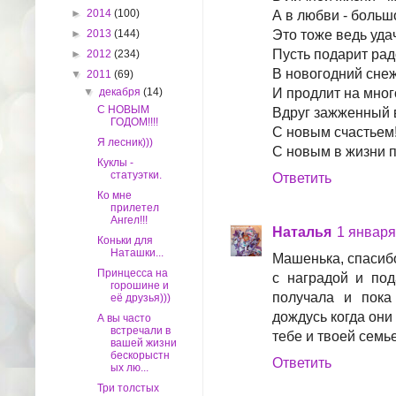
►
2014
(100)
А в любви - больш
►
2013
(144)
Это тоже ведь уда
Пусть подарит рад
►
2012
(234)
В новогодний сне
▼
2011
(69)
▼
декабря
(14)
И продлит на мног
С НОВЫМ
Вдруг зажженный в
ГОДОМ!!!!
С новым счастьем
Я лесник)))
С новым в жизни 
Куклы -
статуэтки.
Ответить
Ко мне
прилетел
Ангел!!!
Наталья
1 января 
Коньки для
Наташки...
Машенька, спасиб
Принцесса на
с наградой и под
горошине и
получала и пока
её друзья)))
дождусь когда они
А вы часто
встречали в
тебе и твоей семь
вашей жизни
бескорыстн
Ответить
ых лю...
Три толстых