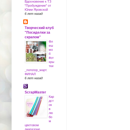
Вдохновение к ТЗ
"Пробуждение" от
Юлии Яровской
6 лет назад
Творческий клуб
"Посиделки за
скрапом"
Фл
еш
мо
б
#от
кры
тки
_nonstop_март.
ФИНАЛ
6 лет назад
ScrapMaster
Кар
дст
ок
в
лю
бо
м
цветовом
диапазоне