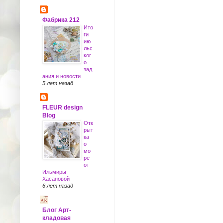
Фабрика 212
Ито
ги
ию
льс
ког
о
зад
ания и новости
5 лет назад
FLEUR design
Blog
Отк
рыт
ка
о
мо
ре
от
Ильмиры
Хасановой
6 лет назад
Блог Арт-
кладовая