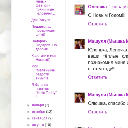
милых
феечки и
Олюшка
1 января 
пряничные
человечки...
С Новым Годом!!!
Для Ритули....
Ответить
Подаркопад
продолжает
ся)))))
Машуля (Мышка 
Подарок?
Подарок...По
дарок!!!
Юленька, Леночка,
Хвастики и моя
ваши тёплые сло
Нюша))))
познакомил меня с
Мои
в этом году!!!
"Маленькие
радости
Ответить
зимы"!!!
Я была на
выстваке
"Hello Teddy"
Машуля (Мышка 
!!!
Олюшка, спасибо б
►
ноября
(7)
Ответить
►
октября
(12)
►
сентября
(9)
►
августа
(10)