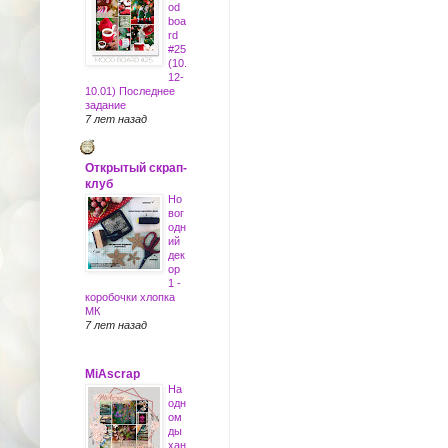
od
boa
rd
#25
(10.
12-
10.01) Последнее
задание
7 лет назад
Открытый скрап-
клуб
Но
вог
одн
ий
дек
ор
1 -
коробочки хлопка
МК
7 лет назад
MiAscrap
На
одн
ом
ды
хан