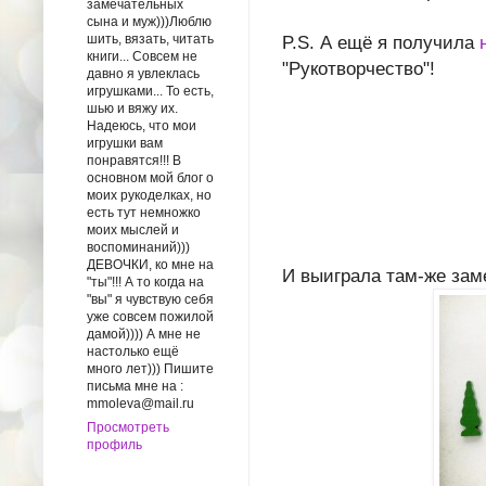
замечательных
сына и муж)))Люблю
шить, вязать, читать
P.S. А ещё я получила
книги... Совсем не
"Рукотворчество"!
давно я увлеклась
игрушками... То есть,
шью и вяжу их.
Надеюсь, что мои
игрушки вам
понравятся!!! В
основном мой блог о
моих рукоделках, но
есть тут немножко
моих мыслей и
воспоминаний)))
ДЕВОЧКИ, ко мне на
И выиграла там-же за
"ты"!!! А то когда на
"вы" я чувствую себя
уже совсем пожилой
дамой)))) А мне не
настолько ещё
много лет))) Пишите
письма мне на :
mmoleva@mail.ru
Просмотреть
профиль