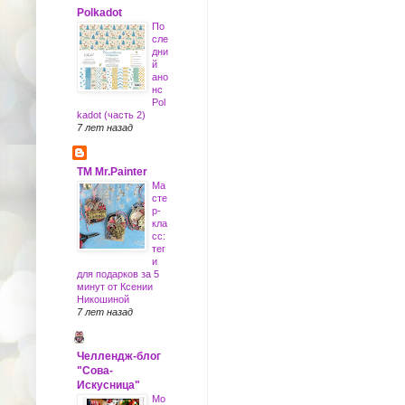
Polkadot
По
сле
дни
й
ано
нс
Pol
kadot (часть 2)
7 лет назад
ТМ Mr.Painter
Ма
сте
р-
кла
сс:
тег
и
для подарков за 5
минут от Ксении
Никошиной
7 лет назад
Челлендж-блог
"Сова-
Искусница"
Mo