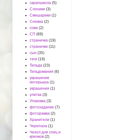
скрапшкола
(5)
Слоники
(3)
Смешарики
(1)
Снежка
(2)
сова
(2)
СП
(69)
страничка
(19)
странички
(11)
сын
(35)
теги
(19)
Тильда
(23)
Тильдомания
(6)
украшение
интерьера
(1)
украшения
(1)
улитка
(3)
Упаковка
(3)
фотозадание
(7)
фоторамка
(2)
Хранители
(1)
Черепаха
(1)
Чехол для спиц и
крючков
(2)