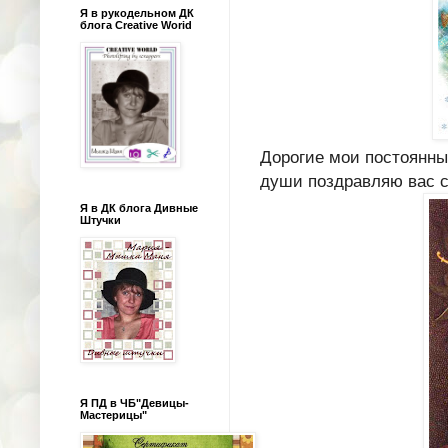
Я в рукодельном ДК
блога Creative Worid
Дорогие мои постоянные
души поздравляю вас с
Я в ДК блога Дивные
Штучки
Я ПД в ЧБ"Девицы-
Мастерицы"