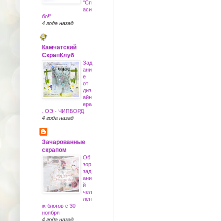
"Сп
аси
бо!"
4 года назад
Камчатский
СкрапКлуб
Зад
ани
е
от
диз
айн
ера
. ОЭ - ЧИПБОРД
4 года назад
Зачарованные
скрапом
Об
зор
зад
ани
й
чел
лен
ж-блогов с 30
ноября
4 года назад