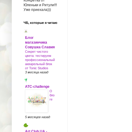
Конфетка от
Юленьки и Ритули!!!
Уже приехала)))
ЧБ, которые я читаю
Блог
магазинчика
Совушка Славия
Секрет чистого
цвета: тестируем
профессиональный
акварельный блок
от Tonic Studios
3 месяца назад
ATC-challenge
О
бло
ге
5 месяцев назад
Art Club UA -