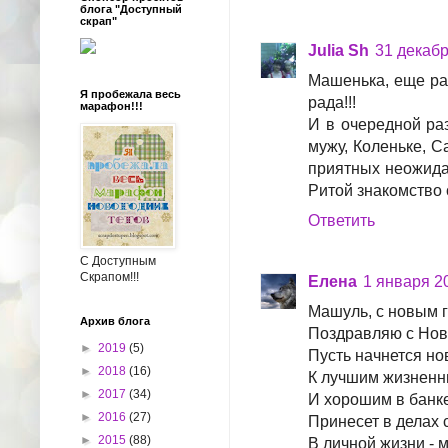
блога "Доступный
скрап"
Julia Sh
31 декабр
Машенька, еще раз
Я пробежала весь
рада!!!
марафон!!!
И в очередной раз
мужу, Коленьке, С
приятных неожидан
Ритой знакомство с
Ответить
С Доступным
Скрапом!!!
Елена
1 января 20
Машуль, с новым год
Архив блога
Поздравляю с Нов
►
2019
(5)
Пусть начнется но
►
2018
(16)
К лучшим жизнен
►
2017
(34)
И хорошим в банк
►
2016
(27)
Принесет в делах 
►
2015
(88)
В личной жизни - м