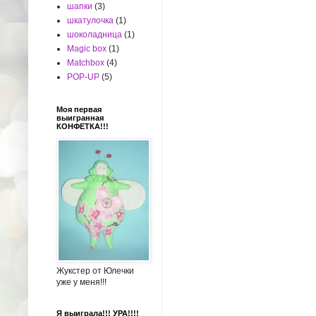
шапки
(3)
шкатулочка
(1)
шоколадница
(1)
Magic box
(1)
Matchbox
(4)
POP-UP
(5)
Моя первая
выигранная
КОНФЕТКА!!!
Жукстер от Юлечки
уже у меня!!!
Я выиграла!!! УРА!!!!